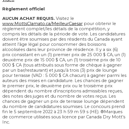
Règlement officiel
AUCUN ACHAT REQUIS.
Visitez le
www.MottsClamato.ca/MeilleurCaesar
pour obtenir le
règlement complet/les détails de la compétition, y
compris les détails de la période de vote. Les candidatures
doivent être soumises par des résidents du Canada ayant
atteint l’âge légal pour consommer des boissons
alcoolisées dans leur province de résidence. Il y a six (6)
prix consistant en un (1) premier prix de 25 000 $ CA, un (1)
deuxième prix de 15 000 $ CA, un (1) troisième prix de 10
000 $ CA (tous attribués sous forme de chèque à gagner
par un bar/restaurant) et jusqu’à trois (3) prix de lounge
pour terrasse (VAD : 5 000 $ CA chacun) à gagner parmi les
auteurs des mises en candidature. Les chances de gagner
le premier prix, le deuxième prix ou le troisième prix
dépendent du nombre d’inscriptions admissibles reçues,
des notes des juges et du nombre de votes reçus. Les
chances de gagner un prix de terrasse lounge dépendent
du nombre de candidatures soumises. Le concours prend
fin le 5 septembre 2022 à 23 h 59 m 59 s (HE). ®Marques
de commerce utilisées sous licence par Canada Dry Mott’s
Inc.