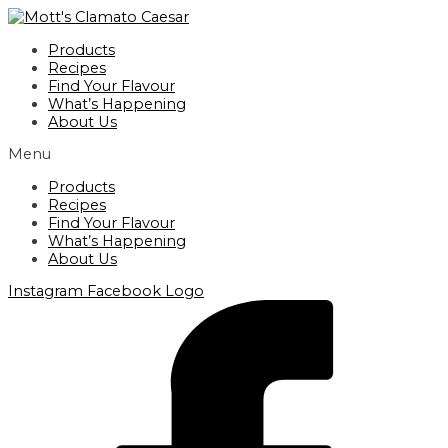
Skip
to
Products
content
Recipes
Find Your Flavour
What’s Happening
About Us
Menu
Products
Recipes
Find Your Flavour
What’s Happening
About Us
Instagram
Facebook Logo