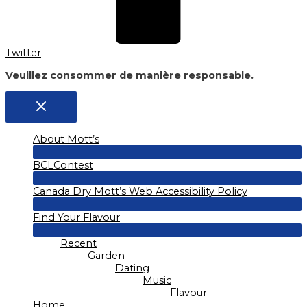
Twitter
Veuillez consommer de manière responsable.
About Mott’s
Menu
BCLContest
Toggle
Menu
Canada Dry Mott’s Web Accessibility Policy
Toggle
Menu
Find Your Flavour
Toggle
Menu
Recent
Toggle
Garden
Dating
Music
Flavour
Home