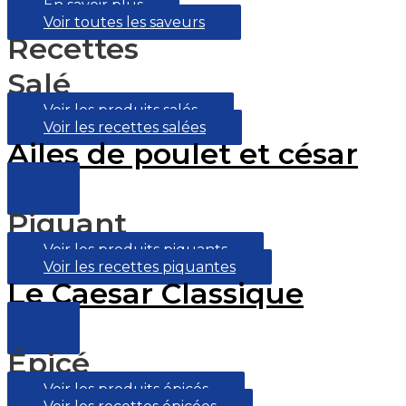
En savoir plus
Voir toutes les saveurs
Recettes
Salé
Voir les produits salés
Voir les recettes salées
Ailes de poulet et césar
Piquant
Voir les produits piquants
Voir les recettes piquantes
Le Caesar Classique
Épicé
Voir les produits épicés