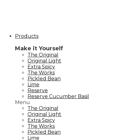
Products
Make it Yourself
The Original
Original Light
Extra Spicy
The Works
Pickled Bean
Lime
Reserve
Reserve Cucumber Basil
Menu
The Original
Original Light
Extra Spicy
The Works
Pickled Bean
Lime