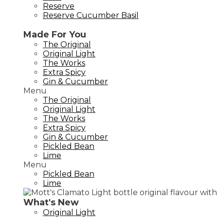
Reserve
Reserve Cucumber Basil
Made For You
The Original
Original Light
The Works
Extra Spicy
Gin & Cucumber
Menu
The Original
Original Light
The Works
Extra Spicy
Gin & Cucumber
Pickled Bean
Lime
Menu
Pickled Bean
Lime
What's New
Original Light