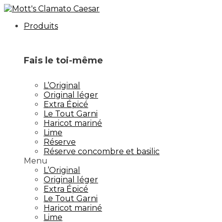
Aller
au
Produits
contenu
Fais le toi-même
L’Original
Original léger
Extra Épicé
Le Tout Garni
Haricot mariné
Lime
Réserve
Réserve concombre et basilic
Menu
L’Original
Original léger
Extra Épicé
Le Tout Garni
Haricot mariné
Lime