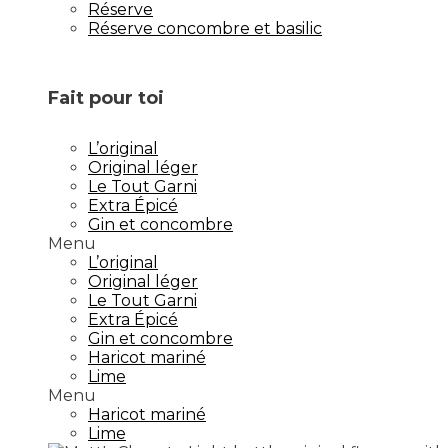
Réserve
Réserve concombre et basilic
Fait pour toi
L’original
Original léger
Le Tout Garni
Extra Épicé
Gin et concombre
Menu
L’original
Original léger
Le Tout Garni
Extra Épicé
Gin et concombre
Haricot mariné
Lime
Menu
Haricot mariné
Lime