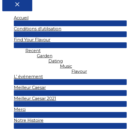
Accueil
Permutateur
Conditions d’utilisation
de
Menu
Permutateur
Find Your Flavour
de
Menu
Permutateur
Recent
de
Menu
Garden
Dating
Music
Flavour
L’ événement
Permutateur
Meilleur Caesar
de
Menu
Permutateur
Meilleur Caesar 2021
de
Menu
Permutateur
Merci
de
Menu
Permutateur
Notre Histoire
de
Menu
Permutateur