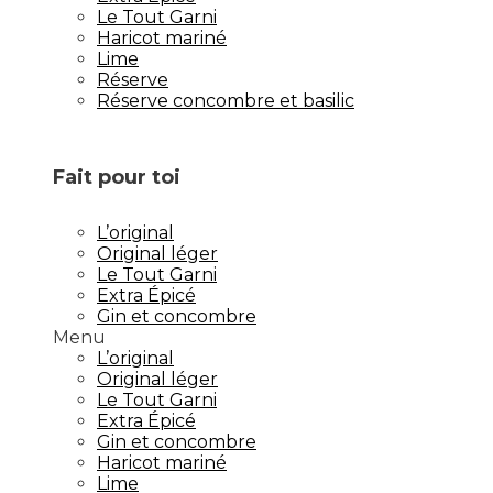
Le Tout Garni
Haricot mariné
Lime
Réserve
Réserve concombre et basilic
Fait pour toi
L’original
Original léger
Le Tout Garni
Extra Épicé
Gin et concombre
Menu
L’original
Original léger
Le Tout Garni
Extra Épicé
Gin et concombre
Haricot mariné
Lime