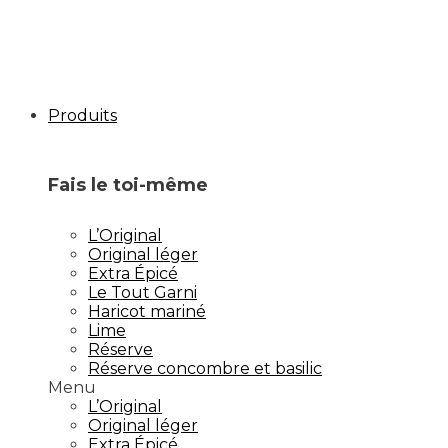
Produits
Fais le toi-même
L’Original
Original léger
Extra Épicé
Le Tout Garni
Haricot mariné
Lime
Réserve
Réserve concombre et basilic
Menu
L’Original
Original léger
Extra Épicé