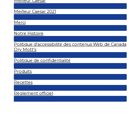
Meilleur Caesar
de
Menu
Permutateur
Meilleur Caesar 2021
de
Menu
Permutateur
Merci
de
Menu
Permutateur
Notre Histoire
de
Menu
Permutateur
Politique d’accessibilité des contenus Web de Canada
de
Menu
Dry Mott’s
Permutateur
Politique de confidentialité
de
Menu
Permutateur
Produits
de
Menu
Permutateur
Recettes
de
Menu
Permutateur
Règlement officiel
de
Menu
Permutateur
de
Menu