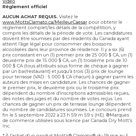
Video
Règlement officiel
AUCUN ACHAT REQUIS.
Visitez le
www.MottsClamato.ca/MeilleurCaesar
pour obtenir le
règlement complet/les détails de la compétition, y
compris les détails de la période de vote. Les candidatures
doivent être soumises par des résidents du Canada ayant
atteint l’âge légal pour consommer des boissons
alcoolisées dans leur province de résidence. Il y a six (6)
prix consistant en un (1) premier prix de 25 000 $ CA, un (1)
deuxième prix de 15 000 $ CA, un (1) troisième prix de 10
000 $ CA (tous attribués sous forme de chèque à gagner
par un bar/restaurant) et jusqu’à trois (3) prix de lounge
pour terrasse (VAD : 5 000 $ CA chacun) à gagner parmi les
auteurs des mises en candidature. Les chances de gagner
le premier prix, le deuxième prix ou le troisième prix
dépendent du nombre d’inscriptions admissibles reçues,
des notes des juges et du nombre de votes reçus. Les
chances de gagner un prix de terrasse lounge dépendent
du nombre de candidatures soumises. Le concours prend
fin le 5 septembre 2022 à 23 h 59 m 59 s (HE). ®Marques
de commerce utilisées sous licence par Canada Dry Mott’s
Inc.
* À l’achat d’un produit Mott’s® Clamato® du 19 mai au 5