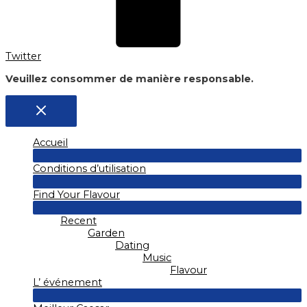
Twitter
Veuillez consommer de manière responsable.
Accueil
Permutateur
Conditions d’utilisation
de
Menu
Permutateur
Find Your Flavour
de
Menu
Permutateur
Recent
de
Menu
Garden
Dating
Music
Flavour
L’ événement
Permutateur