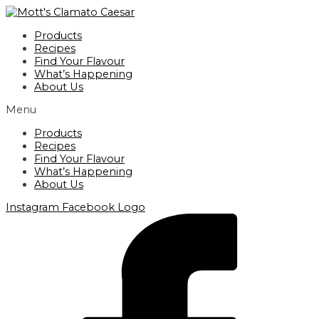
Skip
to
Products
content
Recipes
Find Your Flavour
What’s Happening
About Us
Menu
Products
Recipes
Find Your Flavour
What’s Happening
About Us
Instagram
Facebook Logo