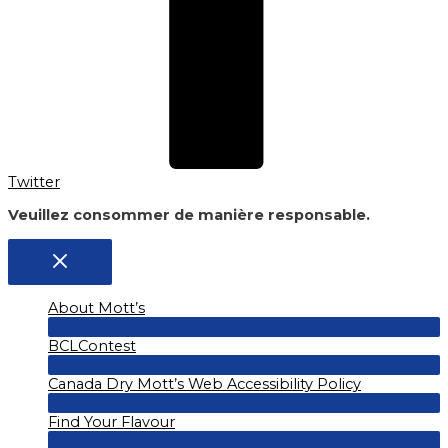
Twitter
Veuillez consommer de manière responsable.
About Mott’s
Menu
BCLContest
Toggle
Menu
Canada Dry Mott’s Web Accessibility Policy
Toggle
Menu
Find Your Flavour
Toggle
Menu